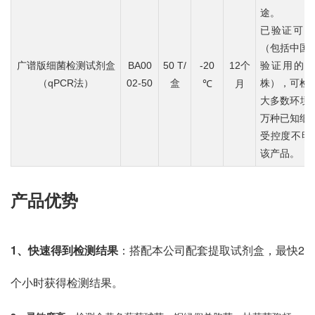
途。
已验证可检
（包括中国
广谱版细菌检测试剂盒
BA00
50 T/
-20
12个
验证用的5
（qPCR法）
02-50
盒
株），可检
℃
月
大多数环境
万种已知细
受控度不明
该产品。
产品优势
1、
快速得到检测结果
：搭配本公司配套提取试剂盒，最快2
个小时获得检测结果。