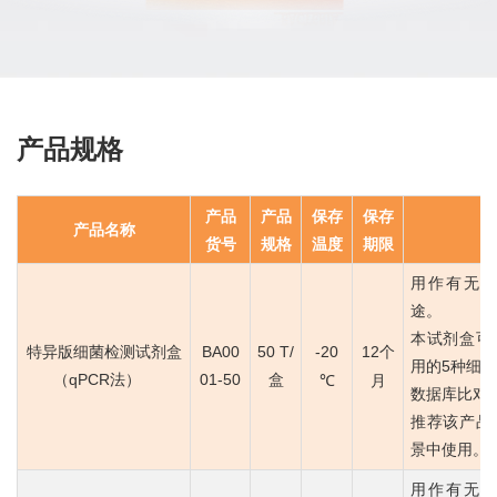
产品规格
产品
产品
保存
保存
产品名称
货号
规格
温度
期限
用作有无
途。
本试剂盒可
特异版细菌检测试剂盒
BA00
50 T/
-20
12个
用的5种细
（qPCR法）
01-50
盒
℃
月
数据库比对覆
推荐该产品
景中使用。
用作有无