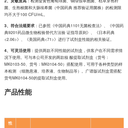
2、灵敏度高
：检测金黄色葡萄球菌、铜绿假单胞菌、枯草芽孢杆
菌、生孢梭菌和大肠埃希菌（中国药典 推荐验证用菌株）的检测限
均不大于100 CFU/mL。
3、符合法规要求
：已参照《中国药典1101无菌检查法》、《中国药
典9201药品微生物检验替代方法验 证指导原则》、《日本药典
<2.06>》、《美国药典<71>》进行了试剂盒性能的相关验证。
4、可灵活使用
：提供两款不同性能的试剂盒，供客户在不同需求情
况下使用。可与本公司开发的两款核 酸提取试剂盒（货号：
MK0103-50、货号：MK0104-50）搭配使用，可用于各种类型的样
本检测 （细胞悬液、培养液、生物制品等）。广谱版试剂盒需搭配
货号MK0104-50的提取试剂盒使用。
产品性能
性能指标
验证参数 特异版细菌检测试剂盒（qPCR法）验证结论 广谱版细菌检
测试剂盒（qPCR法）验证结论
性