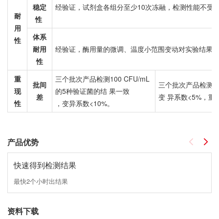
稳定
经验证，试剂盒各组分至少10次冻融，检测性能不受
耐
性
用
体系
性
耐用
经验证，酶用量的微调、温度小范围变动对实验结果
性
重
三个批次产品检测100 CFU/mL
批间
三个批次产品检测
现
的5种验证菌的结
果一致
差
变
异系数<5%，重
性
，变异系数<10%。
产品优势
快速得到检测结果
最快2个小时出结果
资料下载