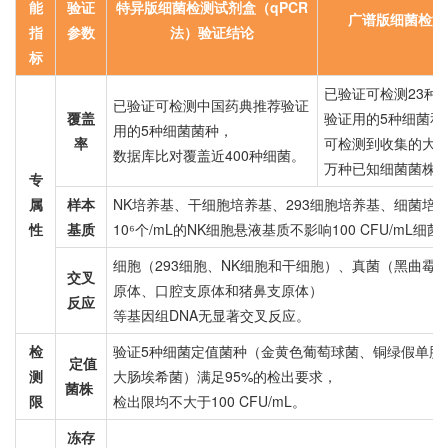
能
验证
特异版细菌检测试剂盒（qPCR
广谱版细菌检测
指
参数
法）验证结论
标
已验证可检测23种
已验证可检测中国药典推荐验证
覆盖
验证用的5种细菌和
用的5种细菌菌种，
率
可检测到收集的大多
数据库比对覆盖近400种细菌。
万种已知细菌菌株
专
属
样本
NK培养基、干细胞培养基、293细胞培养基、细菌培
性
基质
10⁶个/mL的NK细胞悬液基质不影响100 CFU/mL细
细胞（293细胞、NK细胞和干细胞）、真菌（黑曲霉
交叉
原体、口腔支原体和猪鼻支原体）
反应
等基因组DNA无显著交叉反应。
检
验证5种细菌定值菌种（金黄色葡萄球菌、铜绿假单胞
定值
测
大肠埃希菌）满足95%的检出要求，
菌株
限
检出限均不大于100 CFU/mL。
冻存