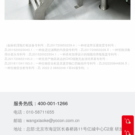
（贴标机理瓶灯检设备专利号：ZL201720653229.4；一种传送带压紧装置专利号：
ZL201520023043.1；一种改进过滤网的均质袋专利号：ZL201720653228.X；一种管路消毒
用分装头专利号：ZL201520022554.1；一种具有加厚设计的细胞培养瓶瓶盖专利号：
ZL201720653145.0；一种支持产物高表达的CHO细胞无血清培养基专利号：
ZL201811341163.0；一种生物安全柜及其废弃物口挡板组件专利号：ZL202220844836.X；
一种生物安全柜专利号：ZL 2022 2 0850249.1等34项专利。）
服务热线：
400-001-1266
电话：
010-58711655
邮箱：
wangxiaoke@yocon.com.cn
地址：
总部:北京市海淀区长春桥路11号亿城中心C2座 研发生